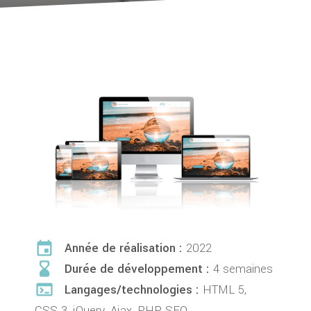
event
Année de réalisation :
2022
hourglass_bottom
Durée de développement :
4 semaines
terminal
Langages/technologies :
HTML 5,
CSS 3, jQuery, Ajax, PHP, SEO