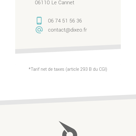
06110 Le Cannet
phone_android
06 74 51 56 36
alternate_email
contact@dixeo.fr
*Tarif net de taxes (article 293 B du CGI)