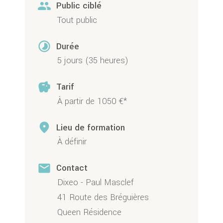
people
Public ciblé
Tout public
timelapse
Durée
5 jours (35 heures)
savings
Tarif
À partir de 1050 €*
place
Lieu de formation
À définir
mail
Contact
Dixeo - Paul Masclef
41 Route des Bréguières
Queen Résidence