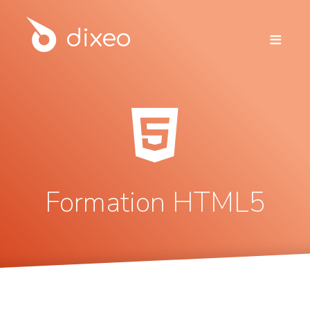
dixeo
≡
Formation HTML5